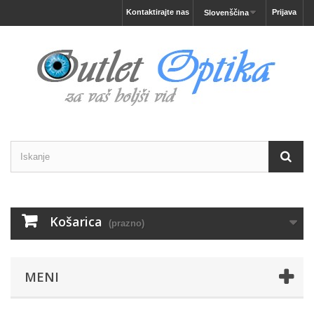
Kontaktirajte nas
Prijava
Slovenščina
Košarica
(prazno)
MENI