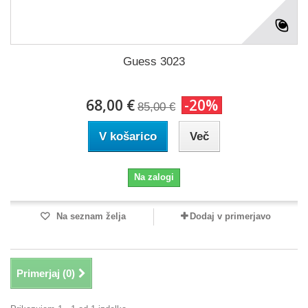
Guess 3023
68,00 €
-20%
85,00 €
V košarico
Več
Na zalogi
Na seznam želja
Dodaj v primerjavo
Primerjaj (
0
)