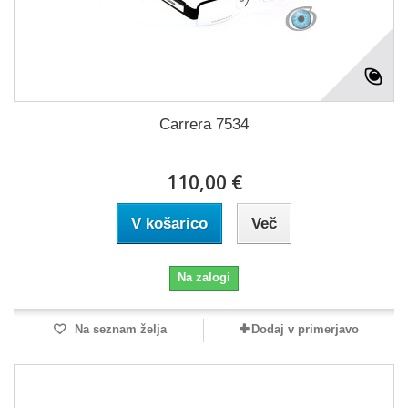
Carrera 7534
110,00 €
V košarico
Več
Na zalogi
Na seznam želja
Dodaj v primerjavo