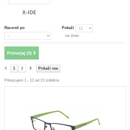
X-IDE
Razvrsti po
Pokaži
na stran
Primerjaj (
0
)
1
2
Prikaži vse
Prikazujem 1 - 12 od 13 izdelkov