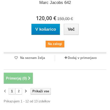
Marc Jacobs 642
120,00 €
159,00 €
V košarico
Več
Na zalogi
Na seznam želja
Dodaj v primerjavo
Primerjaj (
0
)
1
2
Prikaži vse
Prikazujem 1 - 12 od 13 izdelkov