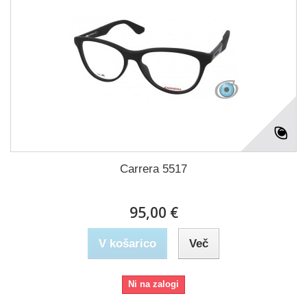
Carrera 5517
95,00 €
V košarico
Več
Ni na zalogi