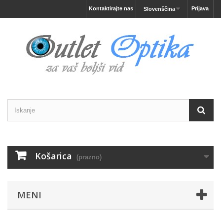
Kontaktirajte nas
Prijava
Slovenščina
Košarica
(prazno)
MENI