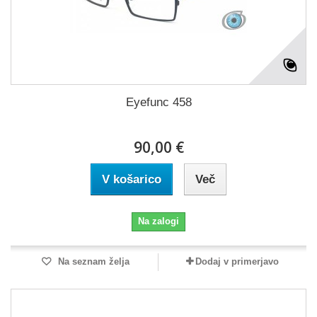
Eyefunc 458
90,00 €
V košarico
Več
Na zalogi
Na seznam želja
Dodaj v primerjavo