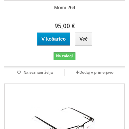
Momi 264
95,00 €
V košarico
Več
Na zalogi
Na seznam želja
Dodaj v primerjavo