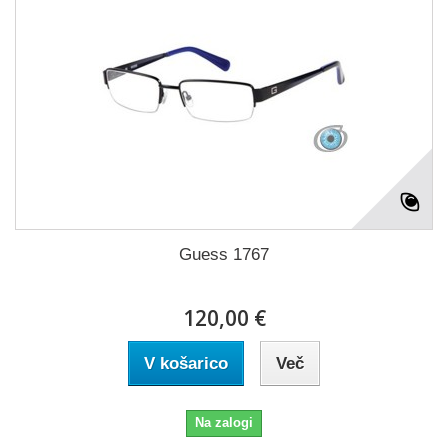
Guess 1767
120,00 €
V košarico
Več
Na zalogi