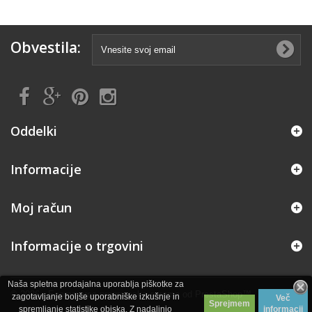
Obvestila:
Oddelki
Informacije
Moj račun
Informacije o trgovini
Naša spletna prodajalna uporablja piškotke za
© 2026 - Ecommerce programska oprema od PrestaShop™
zagotavljanje boljše uporabniške izkušnje in
Več
Sprejmem
spremljanje statistike obiska. Z nadaljnjo
informacij