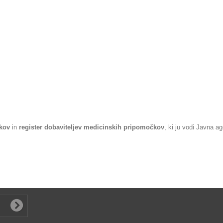
.
čkov
in
register dobaviteljev medicinskih pripomočkov
, ki ju vodi Javna a