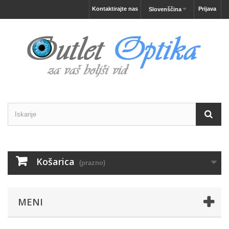
Kontaktirajte nas
Prijava
Slovenščina
Košarica
(prazno)
MENI