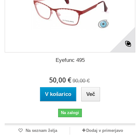
Eyefunc 495
50,00 €
90,00 €
V košarico
Več
Na zalogi
Na seznam želja
Dodaj v primerjavo