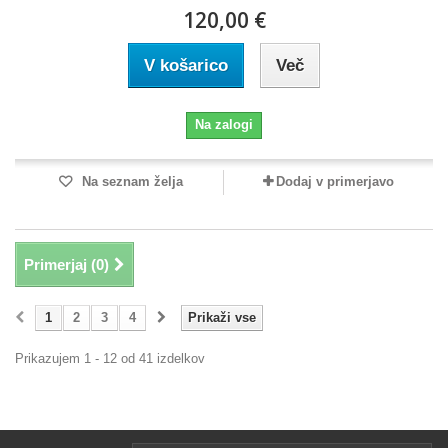
120,00 €
V košarico
Več
Na zalogi
Na seznam želja
Dodaj v primerjavo
Primerjaj (
0
)
1
2
3
4
Prikaži vse
Prikazujem 1 - 12 od 41 izdelkov