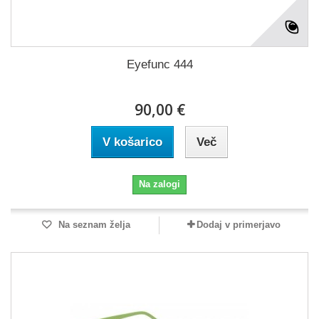
Eyefunc 444
90,00 €
V košarico
Več
Na zalogi
Na seznam želja
Dodaj v primerjavo