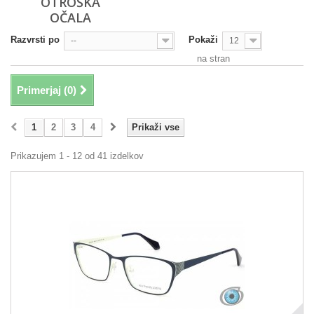
OTROŠKA
OČALA
Razvrsti po
Pokaži
--
12
na stran
Primerjaj (
0
)
1
2
3
4
Prikaži vse
Prikazujem 1 - 12 od 41 izdelkov