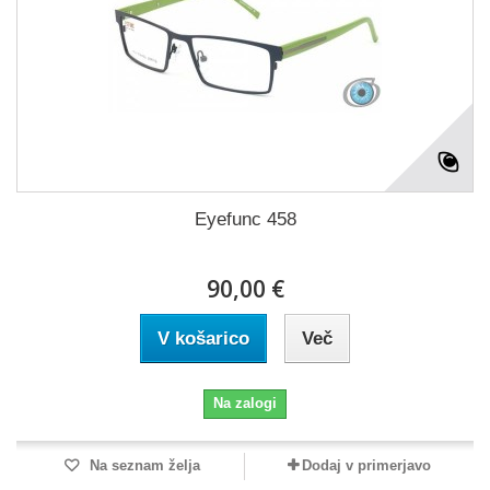
Eyefunc 458
90,00 €
V košarico
Več
Na zalogi
Na seznam želja
Dodaj v primerjavo