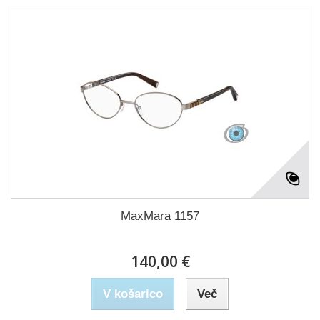
MaxMara 1157
140,00 €
V košarico
Več