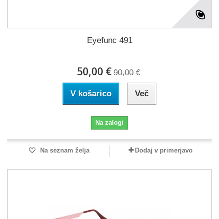
Eyefunc 491
50,00 €
90,00 €
V košarico
Več
Na zalogi
Na seznam želja
Dodaj v primerjavo