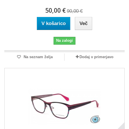
50,00 €
90,00 €
V košarico
Več
Na zalogi
Na seznam želja
Dodaj v primerjavo