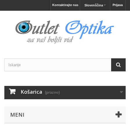
Kontaktirajte nas
Prijava
Slovenščina
Košarica
(prazno)
MENI