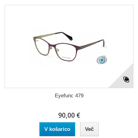
Eyefunc 479
90,00 €
V košarico
Več