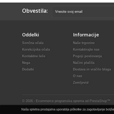
Obvestila:
Oddelki
Informacije
Sončna očala
Naše trgovine
Korekcijska očala
Kontaktirajte nas
Kontaktne leče
Pogoji poslovanja
Nega
Načini plačila
Dodatki
Dostava in vračilo blaga
O nas
Zemljevid
© 2026 - Ecommerce programska oprema od PrestaShop™
Naša spletna prodajalna uporablja piškotke za zagotavljanje boljše 