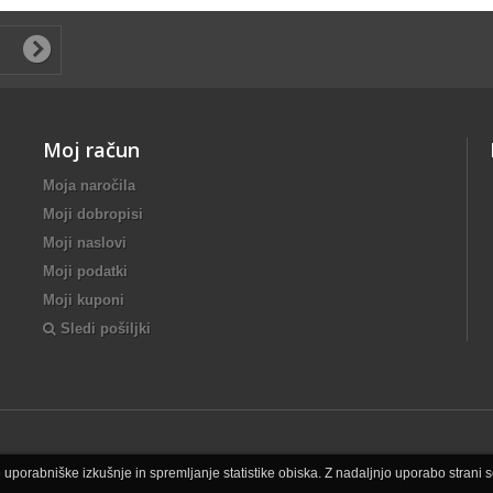
Moj račun
Moja naročila
Moji dobropisi
Moji naslovi
Moji podatki
Moji kuponi
Sledi pošiljki
uporabniške izkušnje in spremljanje statistike obiska. Z nadaljnjo uporabo strani se