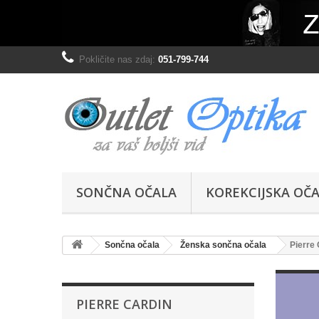
Pokličite nas zdaj:
051-799-744
SONČNA OČALA
KOREKCIJSKA OČ
Sončna očala
Ženska sončna očala
Pierre 
PIERRE CARDIN