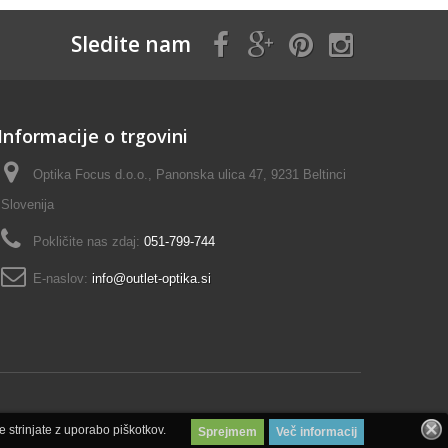
Sledite nam
Informacije o trgovini
Optika Focus d.o.o., Panonska ulica 47, 9231 Beltinci
Slovenija
Pokličite nas zdaj:
051-799-744
E-naslov:
info@outlet-optika.si
 strinjate z uporabo piškotkov.
Sprejmem
Več informacij