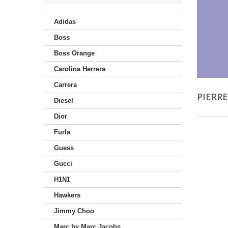
Adidas
Boss
Boss Orange
Carolina Herrera
Carrera
PIERR
Diesel
Dior
Furla
Guess
Gucci
H1N1
Hawkers
Jimmy Choo
Marc by Marc Jacobs