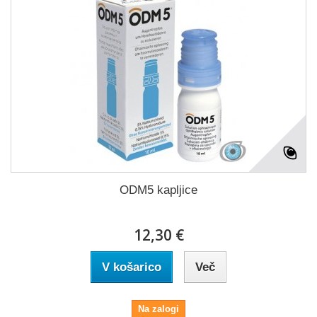
ODM5 kapljice
12,30 €
V košarico
Več
Na zalogi