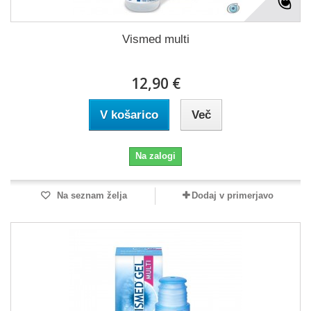
Vismed multi
12,90 €
V košarico
Več
Na zalogi
Na seznam želja
Dodaj v primerjavo