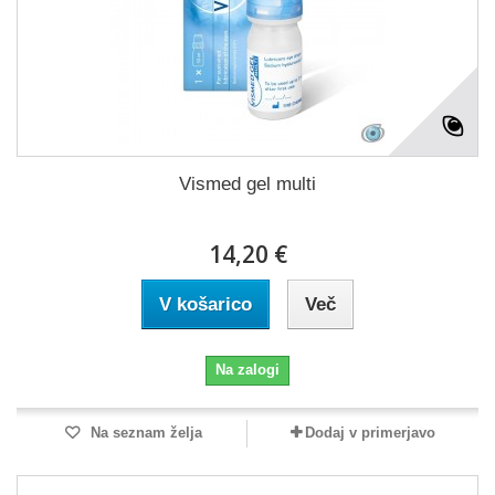
Vismed gel multi
14,20 €
V košarico
Več
Na zalogi
Na seznam želja
Dodaj v primerjavo