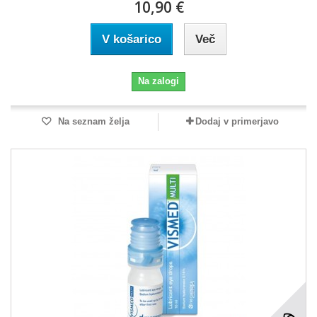
10,90 €
V košarico
Več
Na zalogi
Na seznam želja
Dodaj v primerjavo