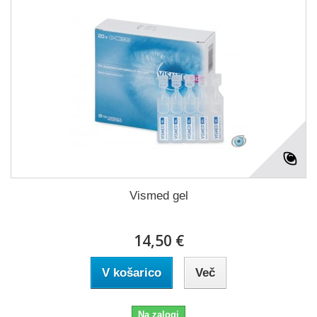
Vismed gel
14,50 €
V košarico
Več
Na zalogi