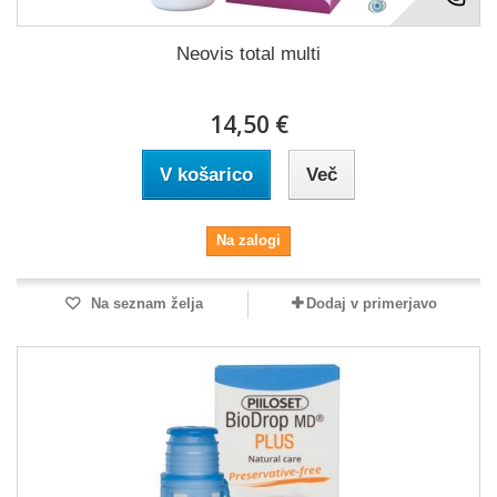
Neovis total multi
14,50 €
V košarico
Več
Na zalogi
Na seznam želja
Dodaj v primerjavo