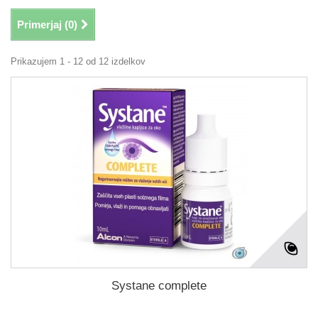
Primerjaj (
0
)
Prikazujem 1 - 12 od 12 izdelkov
Systane complete