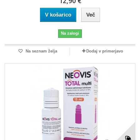
12,90 €
V košarico
Več
Na zalogi
Na seznam želja
Dodaj v primerjavo