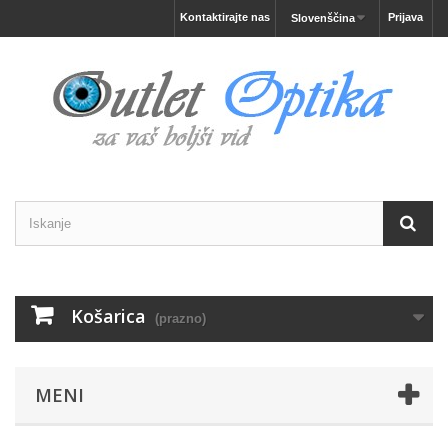
Kontaktirajte nas
Prijava
Slovenščina
Košarica
(prazno)
MENI