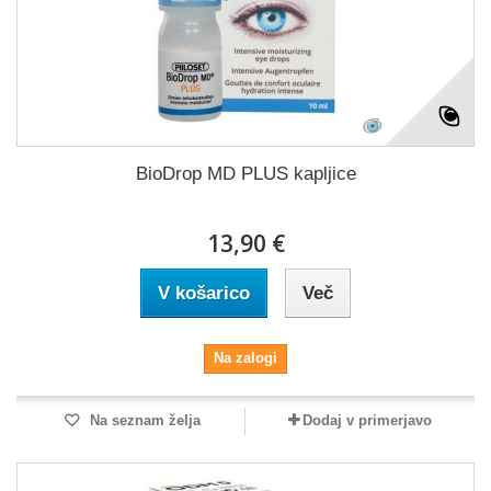
BioDrop MD PLUS kapljice
13,90 €
V košarico
Več
Na zalogi
Na seznam želja
Dodaj v primerjavo