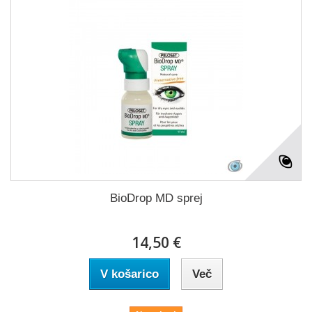
BioDrop MD sprej
14,50 €
V košarico
Več