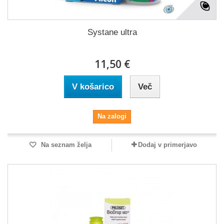
Systane ultra
11,50 €
V košarico
Več
Na zalogi
Na seznam želja
Dodaj v primerjavo