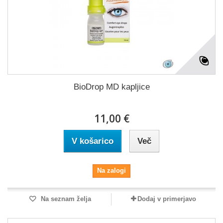
BioDrop MD kapljice
11,00 €
V košarico
Več
Na zalogi
Na seznam želja
Dodaj v primerjavo