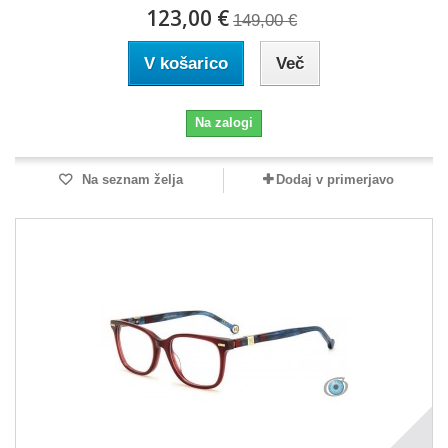
123,00 €
149,00 €
V košarico
Več
Na zalogi
Na seznam želja
Dodaj v primerjavo