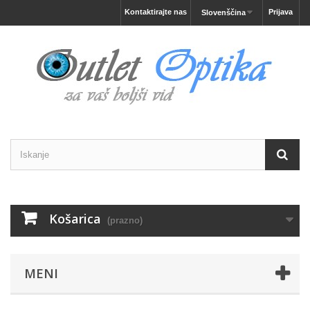
Kontaktirajte nas
Prijava
Slovenščina
Košarica
(prazno)
MENI