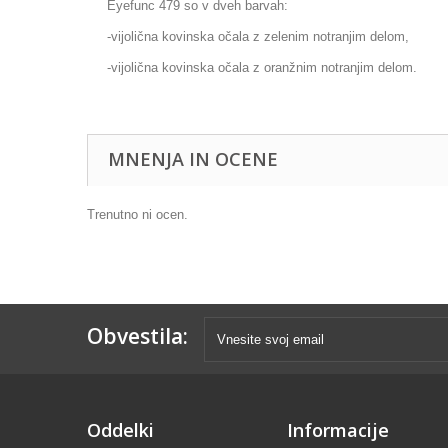
Eyefunc 479 so v dveh barvah:
-vijolična kovinska očala z zelenim notranjim delom,
-vijolična kovinska očala z oranžnim notranjim delom.
MNENJA IN OCENE
Trenutno ni ocen.
Obvestila:
Oddelki
Informacije