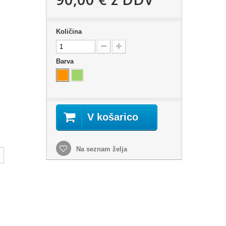
Količina
Barva
V košarico
Na seznam želja