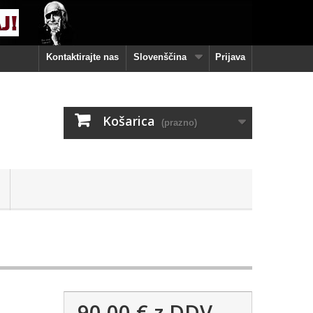
Kontaktirajte nas
Slovenščina
Prijava
Košarica
(prazno)
90,00 €
z DDV