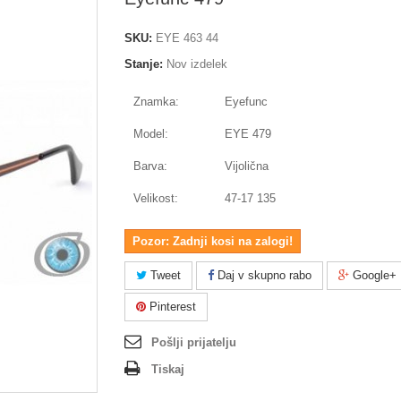
SKU:
EYE 463 44
Stanje:
Nov izdelek
Znamka:
Eyefunc
Model:
EYE 479
Barva:
Vijolična
Velikost:
47-17 135
Pozor: Zadnji kosi na zalogi!
Tweet
Daj v skupno rabo
Google+
Pinterest
Pošlji prijatelju
Tiskaj