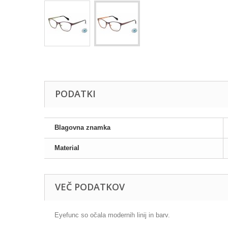
PODATKI
Blagovna znamka
Material
VEČ PODATKOV
Eyefunc so očala modernih linij in barv.