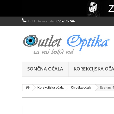
Pokličite nas zdaj:
051-799-744
SONČNA OČALA
KOREKCIJSKA OČ
Korekcijska očala
Otroška očala
Eyefunc 